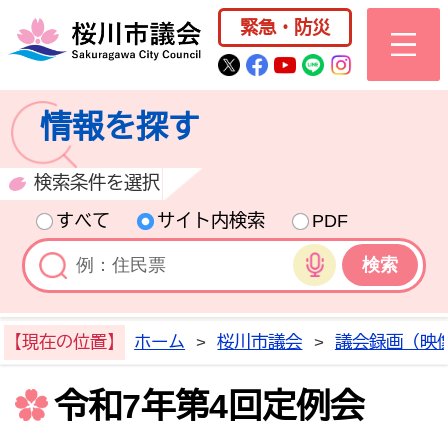
桜川市公式ホー
緊急・防災
桜川市公式Twitter
桜川市公式Facebo
桜川市公式YouT
桜川市公式LI
Instagra
情報を探す
検索条件を選択
すべて
サイト内検索
PDF
音声検索
【現在の位置】
ホーム
>
桜川市議会
>
議会録画（映
令和7年第4回定例会