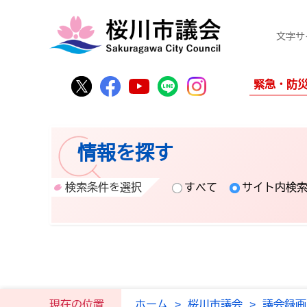
文字サ
桜川市公式Twitter
桜川市公式Facebook
桜川市公式YouTube
桜川市公式LINE
Instagram
緊急・防
情報を探す
検索条件を選択
すべて
サイト内検
現在の位置
ホーム
>
桜川市議会
>
議会録画