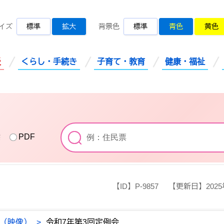
桜川市公式ホームページ
イズ
標準
拡大
背景色
標準
青色
黄色
災
くらし・手続き
子育て・教育
健康・福祉
索
PDF
【ID】
P-9857
【更新日】
202
（映像）
>
令和7年第3回定例会