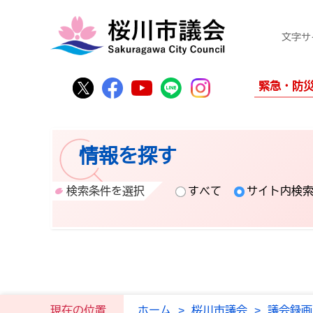
文字サ
桜川市公式Twitter
桜川市公式Facebook
桜川市公式YouTube
桜川市公式LINE
Instagram
緊急・防
情報を探す
検索条件を選択
すべて
サイト内検
現在の位置
ホーム
>
桜川市議会
>
議会録画