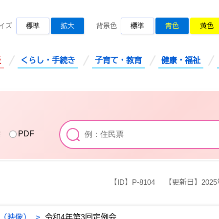
桜川市公式ホームページ
イズ
標準
拡大
背景色
標準
青色
黄色
災
くらし・手続き
子育て・教育
健康・福祉
索
PDF
【ID】
P-8104
【更新日】
202
（映像）
>
令和4年第3回定例会