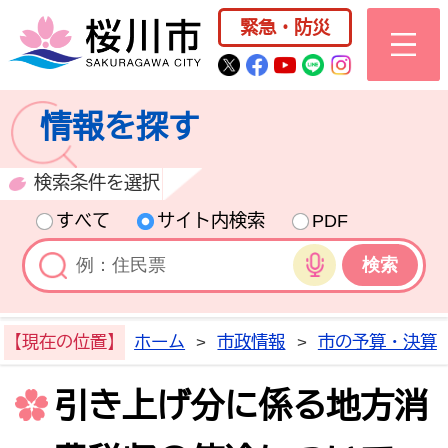
桜川市公式ホー
緊急・防災
桜川市公式Twitter
桜川市公式Facebo
桜川市公式YouT
桜川市公式LI
Instagra
情報を探す
検索条件を選択
すべて
サイト内検索
PDF
音声検索
【現在の位置】
ホーム
>
市政情報
>
市の予算・決算
引き上げ分に係る地方消