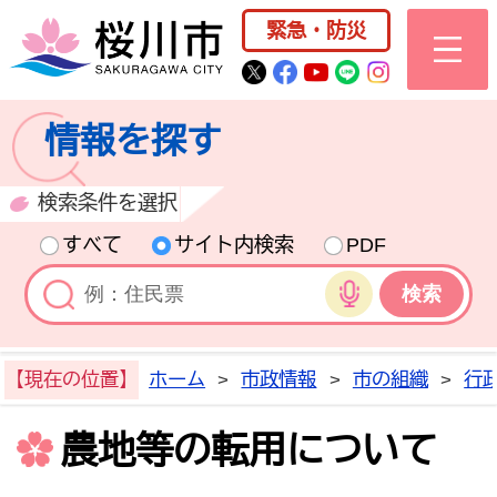
桜川市公式ホー
緊急・防災
桜川市公式Twitter
桜川市公式Facebo
桜川市公式YouT
桜川市公式LI
Instagra
情報を探す
検索条件を選択
すべて
サイト内検索
PDF
音声検索
【現在の位置】
ホーム
>
市政情報
>
市の組織
>
行
農地等の転用について