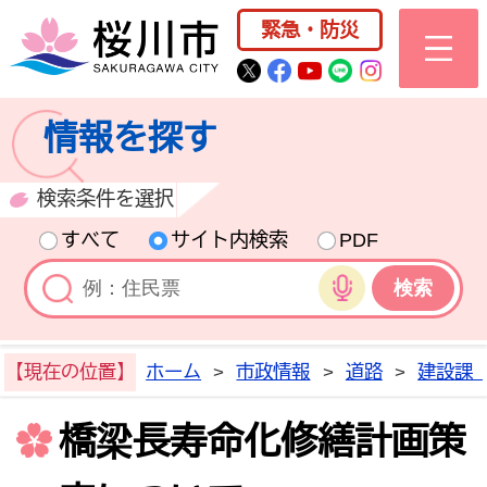
桜川市公式ホー
緊急・防災
桜川市公式Twitter
桜川市公式Facebo
桜川市公式YouT
桜川市公式LI
Instagra
情報を探す
検索条件を選択
すべて
サイト内検索
PDF
音声検索
【現在の位置】
ホーム
>
市政情報
>
道路
>
建設課
橋梁長寿命化修繕計画策