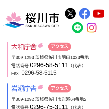
桜川市公式Twi
桜川市
桜川市
桜川市公式
In
大和庁舎
アクセス
〒309-1293 茨城県桜川市羽田1023番地
0296-58-5111
電話番号
（代表）
0296-58-5115
Fax
岩瀬庁舎
アクセス
〒309-1292 茨城県桜川市岩瀬64番地2
0296-75-3111
電話番号
（代表）