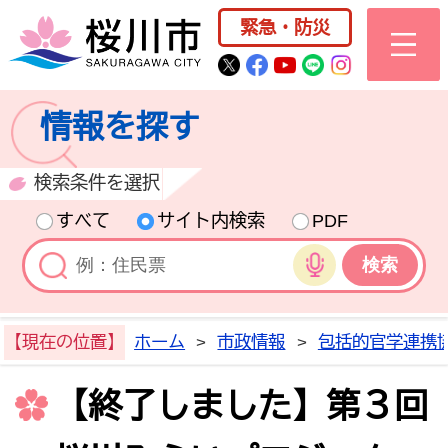
桜川市公式ホー
緊急・防災
桜川市公式Twitter
桜川市公式Facebo
桜川市公式YouT
桜川市公式LI
Instagra
情報を探す
検索条件を選択
すべて
サイト内検索
PDF
音声検索
【現在の位置】
ホーム
>
市政情報
>
包括的官学連携
【終了しました】第３回