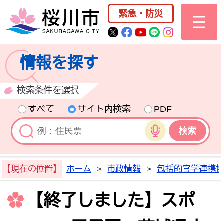
桜川市公式ホー
緊急・防災
桜川市公式Twitter
桜川市公式Facebo
桜川市公式YouT
桜川市公式LI
Instagra
情報を探す
検索条件を選択
すべて
サイト内検索
PDF
音声検索
【現在の位置】
ホーム
>
市政情報
>
包括的官学連携
【終了しました】スポ