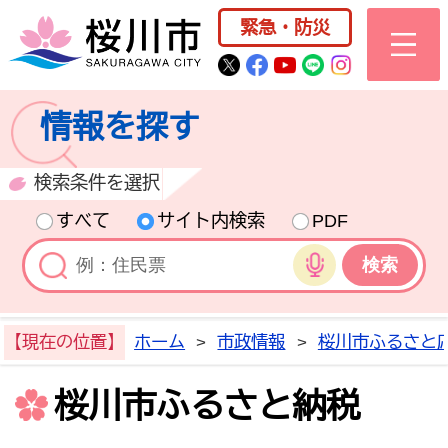
桜川市公式ホー
緊急・防災
桜川市公式Twitter
桜川市公式Facebo
桜川市公式YouT
桜川市公式LI
Instagra
情報を探す
検索条件を選択
すべて
サイト内検索
PDF
音声検索
【現在の位置】
ホーム
>
市政情報
>
桜川市ふるさと
桜川市ふるさと納税