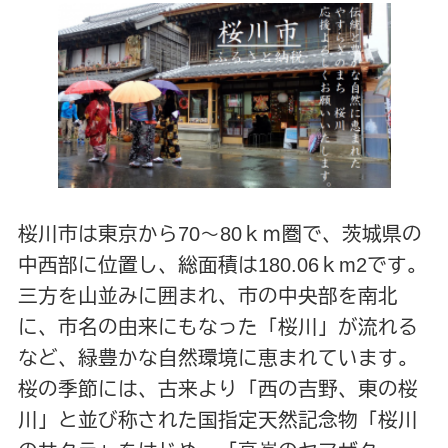
桜川市は東京から70～80ｋｍ圏で、茨城県の
中西部に位置し、総面積は180.06ｋm2です。
三方を山並みに囲まれ、市の中央部を南北
に、市名の由来にもなった「桜川」が流れる
など、緑豊かな自然環境に恵まれています。
桜の季節には、古来より「西の吉野、東の桜
川」と並び称された国指定天然記念物「桜川