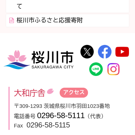
て
桜川市ふるさと応援寄附
桜川市公式Twi
桜川市
桜川市
桜川市公式
In
大和庁舎
アクセス
〒309-1293 茨城県桜川市羽田1023番地
0296-58-5111
電話番号
（代表）
0296-58-5115
Fax