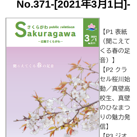
No.371‐[2021年3月1日]-
【P1 表紙
（聞こえて
くる春の足
音）】
【P2 クラ
セル桜川始
動／真壁高
校生、真壁
のひなまつ
りの魅力発
信】
【P3 ジオ