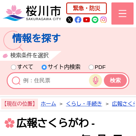
桜川市公式ホー
緊急・防災
桜川市公式Twitter
桜川市公式Facebo
桜川市公式YouT
桜川市公式LI
Instagra
情報を探す
検索条件を選択
すべて
サイト内検索
PDF
音声検索
【現在の位置】
ホーム
>
くらし・手続き
>
広報さく
広報さくらがわ -