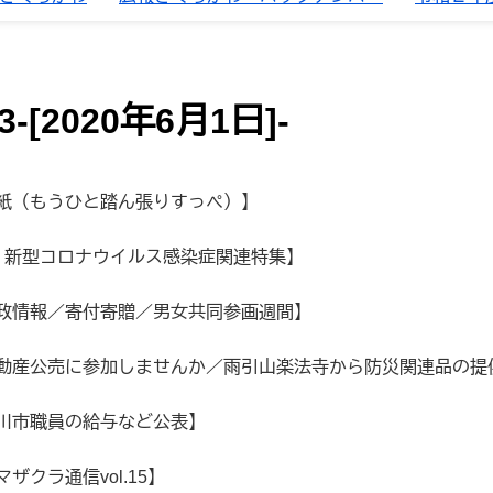
-[2020年6月1日]-
表紙（もうひと踏ん張りすっぺ）】
P5 新型コロナウイルス感染症関連特集】
行政情報／寄付寄贈／男女共同参画週間】
 不動産公売に参加しませんか／雨引山楽法寺から防災関連品の提
桜川市職員の給与など公表】
マザクラ通信vol.15】