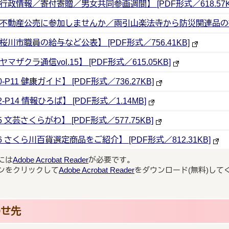
【P6 行政情報／寄付寄贈／男女共同参画週間】 [PDF形式／618.57K
- 【P7 不動産公売に参加しませんか／雨引山楽法寺から防災関連品の提供
P8 桜川市職員の給与など公表】 [PDF形式／756.41KB]
 ヤマザクラ通信vol.15】 [PDF形式／615.05KB]
0-P11 健康ガイド】 [PDF形式／736.27KB]
2-P14 情報ひろば】 [PDF形式／1.14MB]
15 文芸さくらがわ】 [PDF形式／577.75KB]
P16 さくら川百貨選定商品をご紹介】 [PDF形式／812.31KB]
には
Adobe Acrobat Reader
が必要です。
ンをクリックして
Adobe Acrobat Reader
をダウンロード(無料)して
わせ先