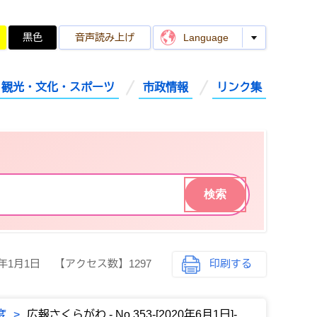
黒色
音声読み上げ
Language
観光・文化・スポーツ
市政情報
リンク集
0年1月1日
【アクセス数】
1297
印刷する
度
>
広報さくらがわ - No.353-[2020年6月1日]-