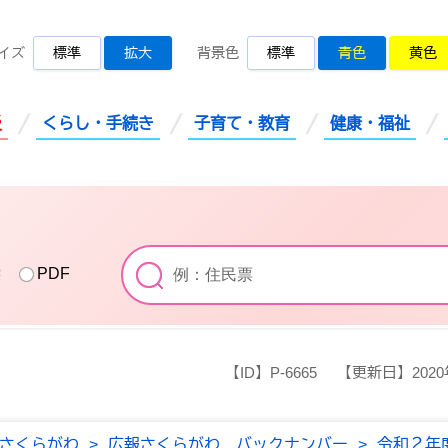
桜川市公式ホームページ
イズ
標準
拡大
背景色
標準
青色
黄色
災
くらし・手続き
子育て・教育
健康・福祉
索
PDF
【ID】
P-6665
【更新日】
202
さくらがわ
>
広報さくらがわ バックナンバー
>
令和２年