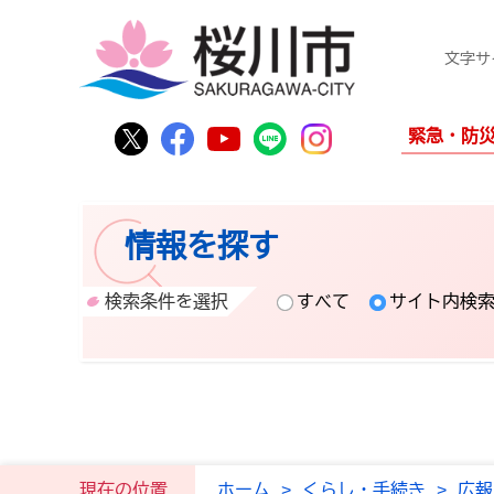
文字サ
桜川市公式Twitter
桜川市公式Facebook
桜川市公式YouTube
桜川市公式LINE
Instagram
緊急・防
情報を探す
検索条件を選択
すべて
サイト内検
現在の位置
ホーム
>
くらし・手続き
>
広報