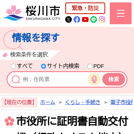
桜川市公式ホー
緊急・防災
桜川市公式Twitter
桜川市公式Facebo
桜川市公式YouT
桜川市公式LI
Instagra
情報を探す
検索条件を選択
すべて
サイト内検索
PDF
音声検索
【現在の位置】
ホーム
>
くらし・手続き
>
電子市役
市役所に証明書自動交付