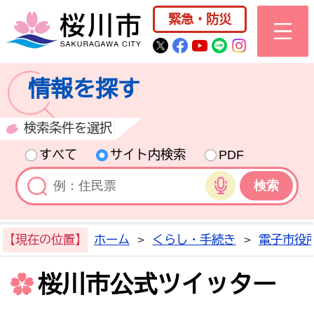
桜川市公式ホー
緊急・防災
桜川市公式Twitter
桜川市公式Facebo
桜川市公式YouT
桜川市公式LI
Instagra
情報を探す
検索条件を選択
すべて
サイト内検索
PDF
音声検索
【現在の位置】
ホーム
>
くらし・手続き
>
電子市役
桜川市公式ツイッター