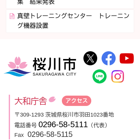
集 結果発表
真壁トレーニングセンター トレーニン
グ機器設置
桜川市公式Twi
桜川市
桜川市
桜川市公式
In
大和庁舎
アクセス
〒309-1293 茨城県桜川市羽田1023番地
0296-58-5111
電話番号
（代表）
0296-58-5115
Fax