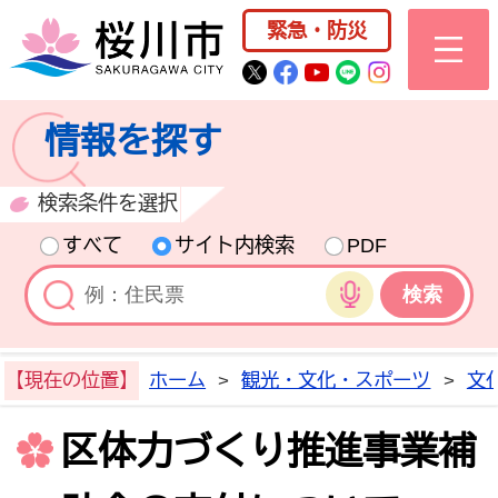
桜川市公式ホー
緊急・防災
桜川市公式Twitter
桜川市公式Facebo
桜川市公式YouT
桜川市公式LI
Instagra
情報を探す
検索条件を選択
すべて
サイト内検索
PDF
音声検索
【現在の位置】
ホーム
>
観光・文化・スポーツ
>
文
区体力づくり推進事業補