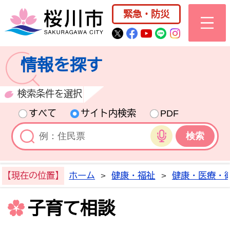
桜川市公式ホー
緊急・防災
桜川市公式Twitter
桜川市公式Facebo
桜川市公式YouT
桜川市公式LI
Instagra
情報を探す
検索条件を選択
すべて
サイト内検索
PDF
音声検索
【現在の位置】
ホーム
>
健康・福祉
>
健康・医療・
子育て相談