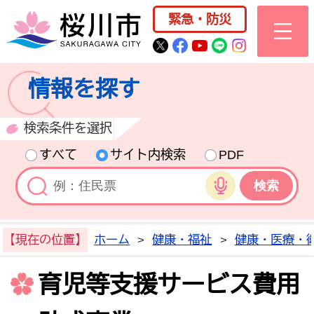
桜川市公式ホー
緊急・防災
桜川市公式Twitter
桜川市公式Facebo
桜川市公式YouT
桜川市公式LI
Instagra
情報を探す
検索条件を選択
すべて
サイト内検索
PDF
音声検索
【現在の位置】
ホーム
>
健康・福祉
>
健康・医療・
育児等支援サービス費用