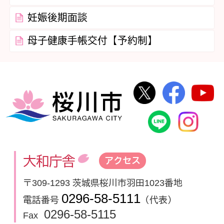
妊娠後期面談
母子健康手帳交付【予約制】
桜川市公式Twi
桜川市
桜川市
桜川市公式
In
大和庁舎
アクセス
〒309-1293 茨城県桜川市羽田1023番地
0296-58-5111
電話番号
（代表）
0296-58-5115
Fax