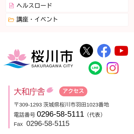
ヘルスロード
講座・イベント
桜川市公式Twi
桜川市
桜川市
桜川市公式
In
大和庁舎
アクセス
〒309-1293 茨城県桜川市羽田1023番地
0296-58-5111
電話番号
（代表）
0296-58-5115
Fax