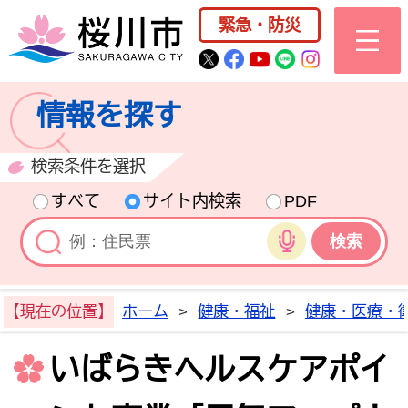
桜川市公式ホー
緊急・防災
桜川市公式Twitter
桜川市公式Facebo
桜川市公式YouT
桜川市公式LI
Instagra
情報を探す
検索条件を選択
すべて
サイト内検索
PDF
音声検索
【現在の位置】
ホーム
>
健康・福祉
>
健康・医療・
いばらきヘルスケアポイ