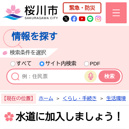
桜川市公式ホー
緊急・防災
桜川市公式Twitter
桜川市公式Facebo
桜川市公式YouT
桜川市公式LI
Instagra
情報を探す
検索条件を選択
すべて
サイト内検索
PDF
音声検索
【現在の位置】
ホーム
>
くらし・手続き
>
生活環境
水道に加入しましょう！