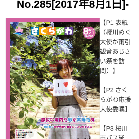
No.285[2017年8月1日]-
【P1 表紙
（櫻川めぐ
大使が雨引
観音あじさ
い祭を訪
問）】
【P2 さく
らがわ応援
大使委嘱】
【P3 桜川
市バス延