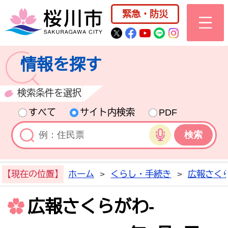
桜川市公式ホー
緊急・防災
桜川市公式Twitter
桜川市公式Facebo
桜川市公式YouT
桜川市公式LI
Instagra
情報を探す
検索条件を選択
すべて
サイト内検索
PDF
音声検索
【現在の位置】
ホーム
>
くらし・手続き
>
広報さく
広報さくらがわ-