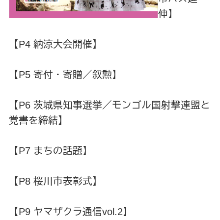
伸】
【P4 納涼大会開催】
【P5 寄付・寄贈／叙勲】
【P6 茨城県知事選挙／モンゴル国射撃連盟と
覚書を締結】
【P7 まちの話題】
【P8 桜川市表彰式】
【P9 ヤマザクラ通信vol.2】