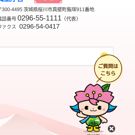
〒300-4495 茨城県桜川市真壁町飯塚911番地
0296-55-1111
電話番号
（代表）
0296-54-0417
ファクス
チ
閉じる