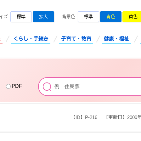
桜川市公式ホームページ
イズ
標準
拡大
背景色
標準
青色
黄色
災
くらし・手続き
子育て・教育
健康・福祉
索
PDF
【ID】
P-216
【更新日】
2009