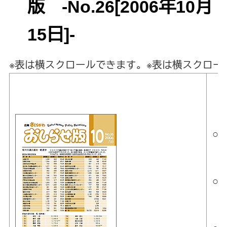
版 -No.26[2006年10月
15日]-
※表は横スクロールできます。
※表は横スクロー
【
【
○
【
○
【