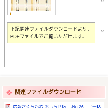
○
【
下記関連ファイルダウンロードより、
○
PDFファイルでご覧いただけます。
【
【
関連ファイルダウンロード
広報さくらがわ おしらせ版 -No.26 【一括