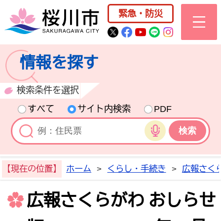
桜川市公式ホー
緊急・防災
桜川市公式Twitter
桜川市公式Facebo
桜川市公式YouT
桜川市公式LI
Instagra
情報を探す
検索条件を選択
すべて
サイト内検索
PDF
音声検索
【現在の位置】
ホーム
>
くらし・手続き
>
広報さく
広報さくらがわ おしらせ