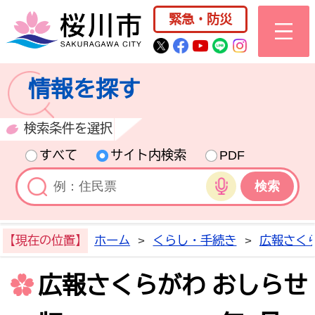
桜川市公式ホー
緊急・防災
桜川市公式Twitter
桜川市公式Facebo
桜川市公式YouT
桜川市公式LI
Instagra
情報を探す
検索条件を選択
すべて
サイト内検索
PDF
音声検索
【現在の位置】
ホーム
>
くらし・手続き
>
広報さく
広報さくらがわ おしらせ