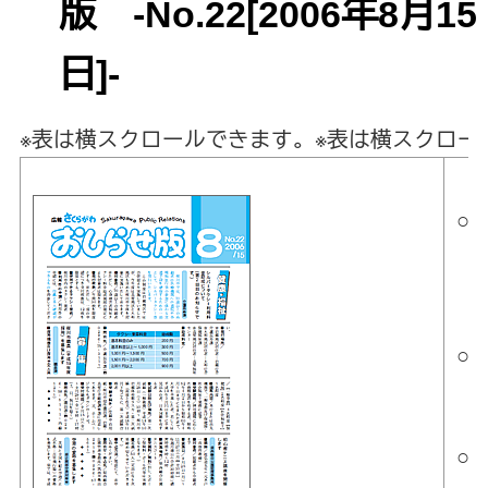
版 -No.22[2006年8月15
日]-
※表は横スクロールできます。
※表は横スクロー
【
○
（
【
○
【
○