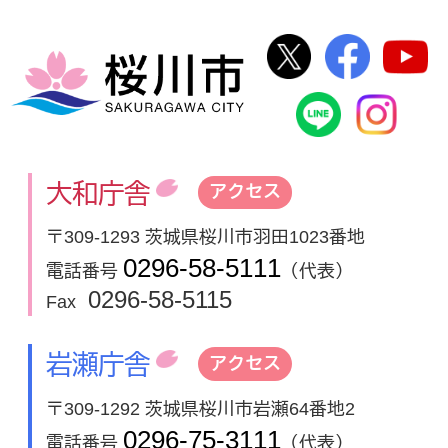
桜川市公式Twi
桜川市
桜川市
桜川市公式
In
大和庁舎
アクセス
〒309-1293 茨城県桜川市羽田1023番地
0296-58-5111
電話番号
（代表）
0296-58-5115
Fax
岩瀬庁舎
アクセス
〒309-1292 茨城県桜川市岩瀬64番地2
0296-75-3111
電話番号
（代表）