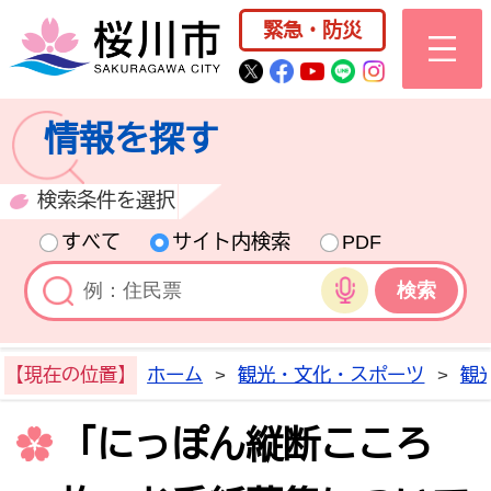
桜川市公式ホー
緊急・防災
桜川市公式Twitter
桜川市公式Facebo
桜川市公式YouT
桜川市公式LI
Instagra
情報を探す
検索条件を選択
すべて
サイト内検索
PDF
音声検索
【現在の位置】
ホーム
>
観光・文化・スポーツ
>
観
「にっぽん縦断こころ