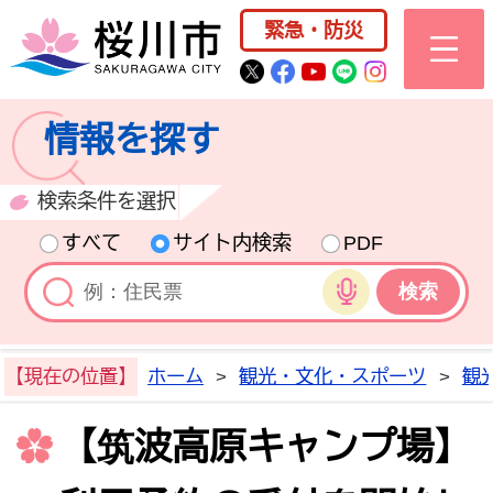
桜川市公式ホー
緊急・防災
桜川市公式Twitter
桜川市公式Facebo
桜川市公式YouT
桜川市公式LI
Instagra
情報を探す
検索条件を選択
すべて
サイト内検索
PDF
音声検索
【現在の位置】
ホーム
>
観光・文化・スポーツ
>
観
【筑波高原キャンプ場】