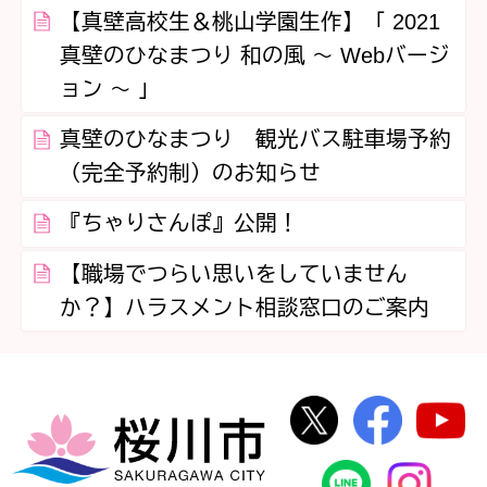
【真壁高校生＆桃山学園生作】「 2021
真壁のひなまつり 和の風 ～ Webバージ
ョン ～ 」
真壁のひなまつり 観光バス駐車場予約
（完全予約制）のお知らせ
『ちゃりさんぽ』公開！
【職場でつらい思いをしていません
か？】ハラスメント相談窓口のご案内
桜川市公式Twi
桜川市
桜川市
桜川市公式
In