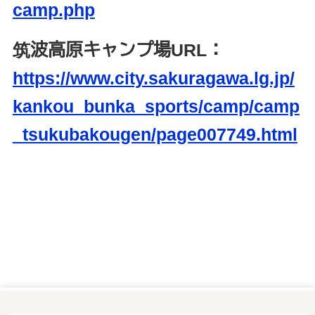
camp.php
筑波高原キャンプ場URL：
https://www.city.sakuragawa.lg.jp/
kankou_bunka_sports/camp/camp
_tsukubakougen/page007749.html