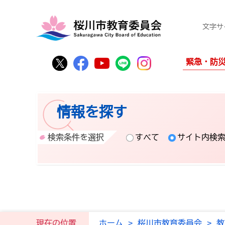
文字サ
桜川市公式Twitter
桜川市公式Facebook
桜川市公式YouTube
桜川市公式LINE
Instagram
緊急・防
情報を探す
検索条件を選択
すべて
サイト内検
現在の位置
ホーム
>
桜川市教育委員会
>
教