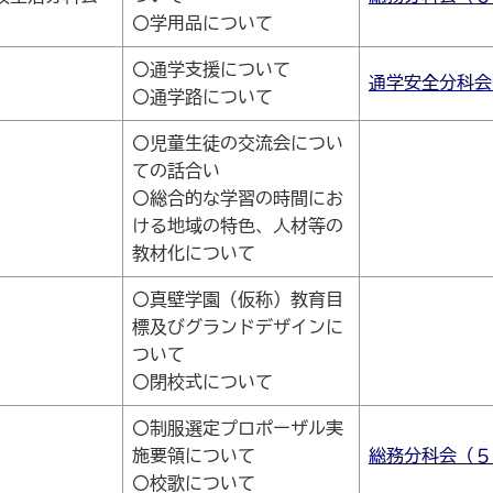
〇学用品について
〇通学支援について
通学安全分科会
〇通学路について
〇児童生徒の交流会につい
ての話合い
〇総合的な学習の時間にお
ける地域の特色、人材等の
教材化について
〇真壁学園（仮称）教育目
標及びグランドデザインに
ついて
〇閉校式について
〇制服選定プロポーザル実
施要領について
総務分科会（５
〇校歌について