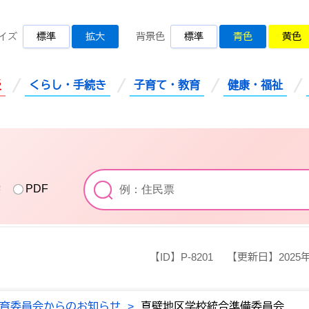
桜川市公式ホームページ
イズ
標準
拡大
背景色
標準
青色
黄色
災
くらし・手続き
子育て・教育
健康・福祉
索
PDF
【ID】
P-8201
【更新日】
2025
育委員会からのお知らせ
>
真壁地区学校統合準備委員会