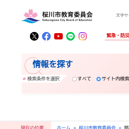
文字サ
桜川市公式Twitter
桜川市公式Facebook
桜川市公式YouTube
桜川市公式LINE
Instagram
緊急・防
情報を探す
検索条件を選択
すべて
サイト内検
現在の位置
ホーム
>
桜川市教育委員会
>
部