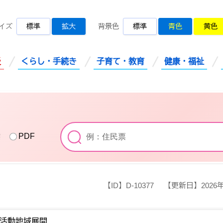
桜川市公式ホームページ
イズ
標準
拡大
背景色
標準
青色
黄色
災
くらし・手続き
子育て・教育
健康・福祉
索
PDF
【ID】
D-10377
【更新日】
2026
活動地域展開