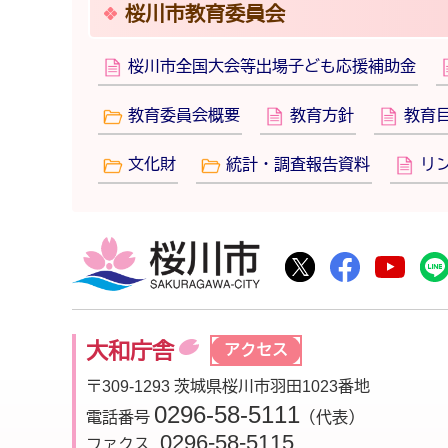
桜川市教育委員会
桜川市全国大会等出場子ども応援補助金
教育委員会概要
教育方針
教育
文化財
統計・調査報告資料
リ
桜川市
桜川市公式Twitte
桜川市公式F
桜川
大和庁舎
アクセス
〒309-1293 茨城県桜川市羽田1023番地
0296-58-5111
電話番号
（代表）
0296-58-5115
ファクス