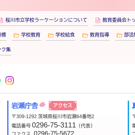
桜川市立学校ラーケーションについて
教育委員会ト
目標
学校教育
学校給食
教育指導
部活
ンク集
r
acebook
市公式YouTube
桜川市公式LINE
Instagram
岩瀬庁舎
アクセス
〒309-1292 茨城県桜川市岩瀬64番地2
0296-75-3111
電話番号
（代表）
0296-75-5672
ファクス