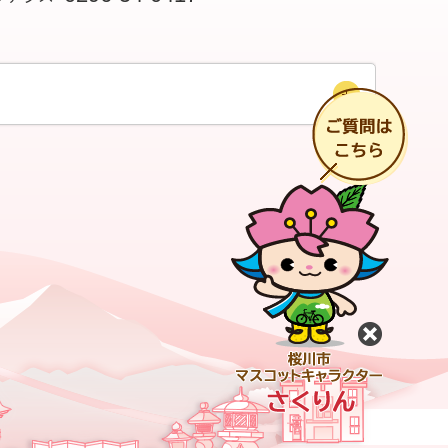
チ
閉じる