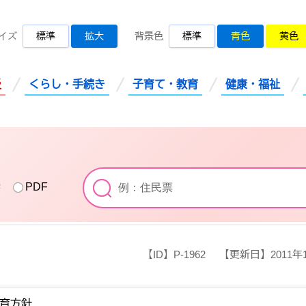
桜川市公式ホームページ
イズ
標準
拡大
背景色
標準
青色
黄色
災
くらし・手続き
子育て・教育
健康・福祉
索
PDF
【ID】
P-1962
【更新日】
2011年
育方針