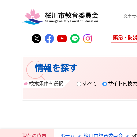
文字サ
桜川市公式Twitter
桜川市公式Facebook
桜川市公式YouTube
桜川市公式LINE
Instagram
緊急・防
情報を探す
検索条件を選択
すべて
サイト内検
現在の位置
ホーム
>
桜川市教育委員会
>
教