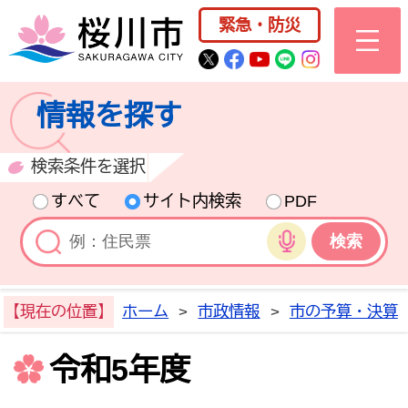
桜川市公式ホー
緊急・防災
桜川市公式Twitter
桜川市公式Facebo
桜川市公式YouT
桜川市公式LI
Instagra
情報を探す
検索条件を選択
すべて
サイト内検索
PDF
音声検索
【現在の位置】
ホーム
>
市政情報
>
市の予算・決算
令和5年度