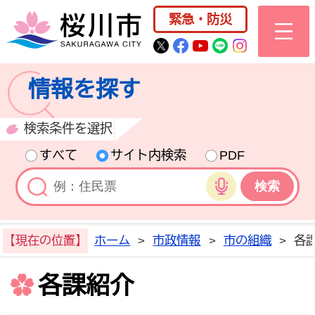
桜川市公式ホー
緊急・防災
桜川市公式Twitter
桜川市公式Facebo
桜川市公式YouT
桜川市公式LI
Instagra
情報を探す
検索条件を選択
すべて
サイト内検索
PDF
音声検索
【現在の位置】
ホーム
>
市政情報
>
市の組織
>
各
各課紹介