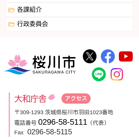
各課紹介
行政委員会
桜川市公式Twi
桜川市
桜川市
桜川市公式
In
大和庁舎
アクセス
〒309-1293 茨城県桜川市羽田1023番地
0296-58-5111
電話番号
（代表）
0296-58-5115
Fax