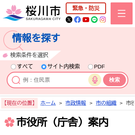
桜川市公式ホー
緊急・防災
桜川市公式Twitter
桜川市公式Facebo
桜川市公式YouT
桜川市公式LI
Instagra
情報を探す
検索条件を選択
すべて
サイト内検索
PDF
音声検索
【現在の位置】
ホーム
>
市政情報
>
市の組織
>
市
市役所（庁舎）案内