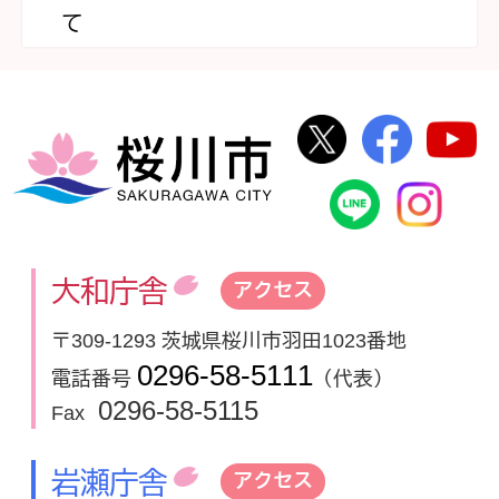
て
桜川市公式Twi
桜川市
桜川市
桜川市公式
In
大和庁舎
アクセス
〒309-1293 茨城県桜川市羽田1023番地
0296-58-5111
電話番号
（代表）
0296-58-5115
Fax
岩瀬庁舎
アクセス