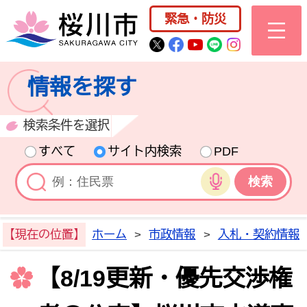
桜川市公式ホー
緊急・防災
桜川市公式Twitter
桜川市公式Facebo
桜川市公式YouT
桜川市公式LI
Instagra
情報を探す
検索条件を選択
すべて
サイト内検索
PDF
音声検索
【現在の位置】
ホーム
>
市政情報
>
入札・契約情報
【8/19更新・優先交渉権