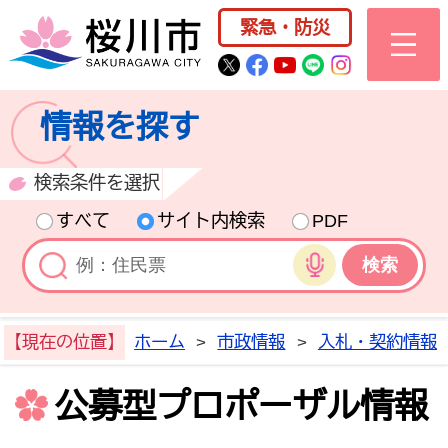
桜川市公式ホー
緊急・防災
桜川市公式Twitter
桜川市公式Facebo
桜川市公式YouT
桜川市公式LI
Instagra
情報を探す
検索条件を選択
すべて
サイト内検索
PDF
音声検索
【現在の位置】
ホーム
>
市政情報
>
入札・契約情報
公募型プロポーザル情報