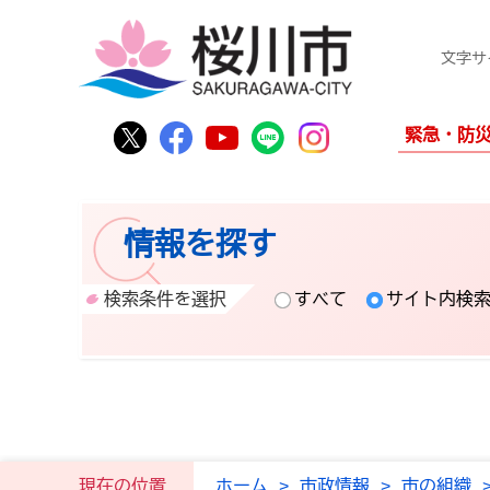
文字サ
桜川市公式Twitter
桜川市公式Facebook
桜川市公式YouTube
桜川市公式LINE
Instagram
緊急・防
情報を探す
検索条件を選択
すべて
サイト内検
現在の位置
ホーム
>
市政情報
>
市の組織