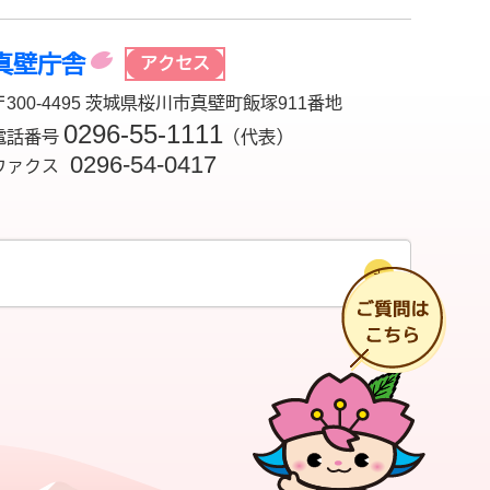
真壁庁舎
アクセス
〒300-4495 茨城県桜川市真壁町飯塚911番地
0296-55-1111
電話番号
（代表）
0296-54-0417
ファクス
チ