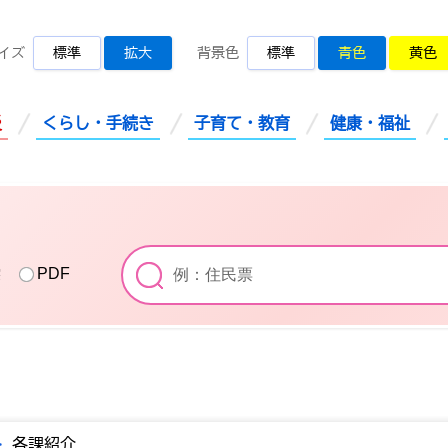
桜川市公式ホームページ
イズ
標準
拡大
背景色
標準
青色
黄色
災
くらし・手続き
子育て・教育
健康・福祉
索
PDF
>
各課紹介