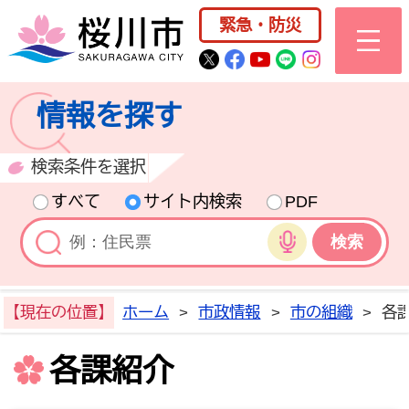
桜川市公式ホー
緊急・防災
桜川市公式Twitter
桜川市公式Facebo
桜川市公式YouT
桜川市公式LI
Instagra
情報を探す
検索条件を選択
すべて
サイト内検索
PDF
音声検索
【現在の位置】
ホーム
>
市政情報
>
市の組織
>
各
各課紹介