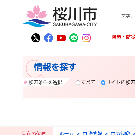
文字サ
桜川市公式Twitter
桜川市公式Facebook
桜川市公式YouTube
桜川市公式LINE
Instagram
緊急・防
情報を探す
検索条件を選択
すべて
サイト内検
現在の位置
ホーム
>
市政情報
>
市の組織