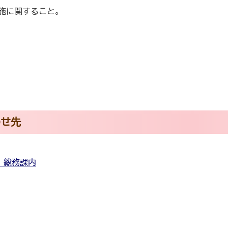
実施に関すること。
わせ先
 総務課内