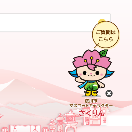
チ
閉じる