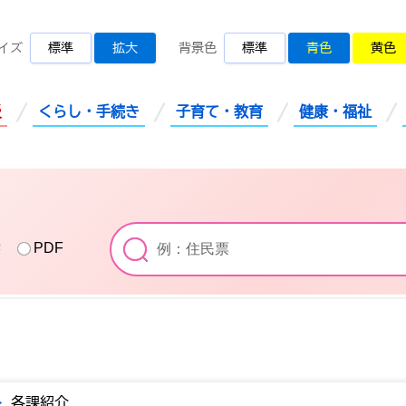
桜川市公式ホームページ
イズ
標準
拡大
背景色
標準
青色
黄色
災
くらし・手続き
子育て・教育
健康・福祉
索
PDF
>
各課紹介