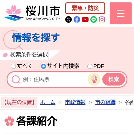
桜川市公式ホー
緊急・防災
桜川市公式Twitter
桜川市公式Facebo
桜川市公式YouT
桜川市公式LI
Instagra
情報を探す
検索条件を選択
すべて
サイト内検索
PDF
音声検索
【現在の位置】
ホーム
>
市政情報
>
市の組織
>
各
各課紹介