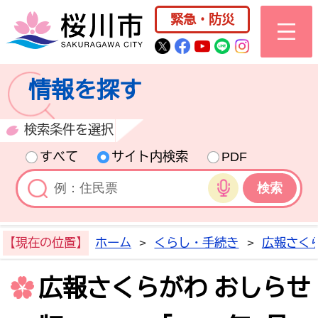
桜川市公式ホー
緊急・防災
桜川市公式Twitter
桜川市公式Facebo
桜川市公式YouT
桜川市公式LI
Instagra
情報を探す
検索条件を選択
すべて
サイト内検索
PDF
音声検索
【現在の位置】
ホーム
>
くらし・手続き
>
広報さく
広報さくらがわ おしらせ