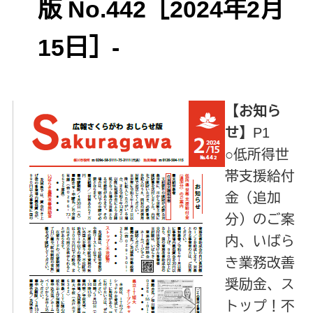
版 No.442［2024年2月
15日］‐
【お知ら
せ】
P1
○低所得世
帯支援給付
金（追加
分）のご案
内、いばら
き業務改善
奨励金、ス
トップ！不