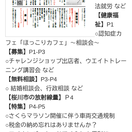
法就労 など
【健康福
祉】
P1
○認知症カ
フェ「ほっこりカフェ」～相談会～
【募集】
P1-P3
○チャレンジショップ出店者、ウエイトトレー
ニング講習会 など
【無料相談】
P3-P4
○ 結婚相談会、行政相談 など
【桜川市の放射線量】
Ｐ4
【特集】
P4-P5
○さくらマラソン開催に伴う車両交通規制
○税金の納め忘れはありませんか？