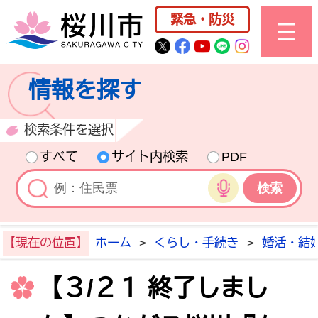
桜川市公式ホー
緊急・防災
桜川市公式Twitter
桜川市公式Facebo
桜川市公式YouT
桜川市公式LI
Instagra
情報を探す
検索条件を選択
すべて
サイト内検索
PDF
音声検索
【現在の位置】
ホーム
>
くらし・手続き
>
婚活・結
【３/２１ 終了しまし