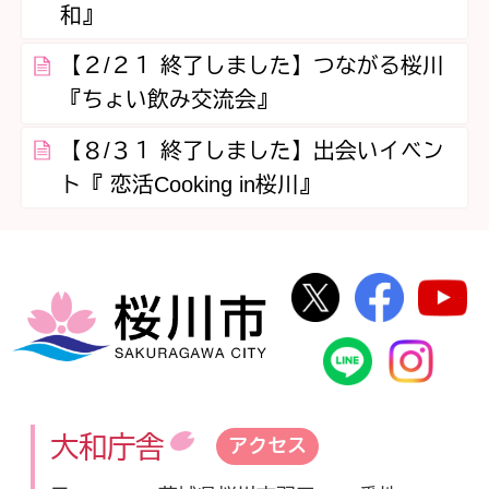
和』
【２/２１ 終了しました】つながる桜川
『ちょい飲み交流会』
【８/３１ 終了しました】出会いイベン
ト『 恋活Cooking in桜川』
桜川市公式Twi
桜川市
桜川市
桜川市公式
In
大和庁舎
アクセス