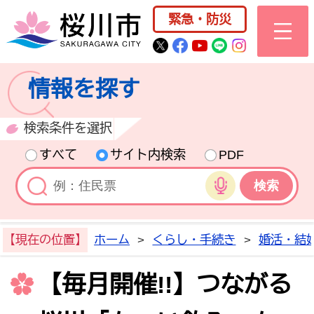
桜川市公式ホー
緊急・防災
桜川市公式Twitter
桜川市公式Facebo
桜川市公式YouT
桜川市公式LI
Instagra
情報を探す
検索条件を選択
すべて
サイト内検索
PDF
音声検索
【現在の位置】
ホーム
>
くらし・手続き
>
婚活・結
【毎月開催!!】つながる