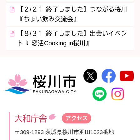
【２/２１ 終了しました】つながる桜川
『ちょい飲み交流会』
【８/３１ 終了しました】出会いイベン
ト『 恋活Cooking in桜川』
桜川市公式Twi
桜川市
桜川市
桜川市公式
In
大和庁舎
アクセス
〒309-1293 茨城県桜川市羽田1023番地