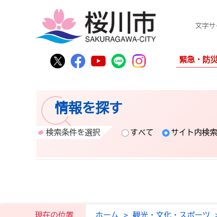
文字サ
桜川市公式Twitter
桜川市公式Facebook
桜川市公式YouTube
桜川市公式LINE
Instagram
緊急・防
情報を探す
検索条件を選択
すべて
サイト内検
現在の位置
ホーム
>
観光・文化・スポーツ