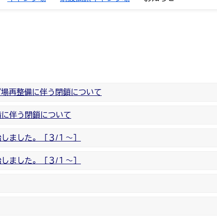
プ場再整備に伴う閉鎖について
備に伴う閉鎖について
しました。［３/１～］
しました。［３/１～］