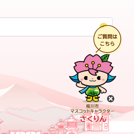
チ
閉じる