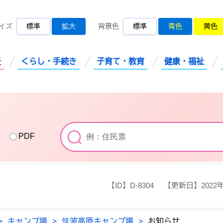
桜川市公式ホームページ
イズ
標準
拡大
背景色
標準
青色
黄色
災
くらし・手続き
子育て・教育
健康・福祉
索
PDF
【ID】
D-8304
【更新日】
2022
>
キャンプ場
>
筑波高原キャンプ場
>
お知らせ