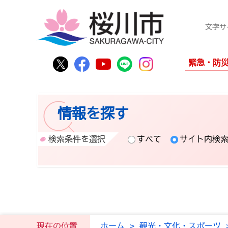
文字サ
桜川市公式Twitter
桜川市公式Facebook
桜川市公式YouTube
桜川市公式LINE
Instagram
緊急・防
情報を探す
検索条件を選択
すべて
サイト内検
現在の位置
ホーム
>
観光・文化・スポーツ