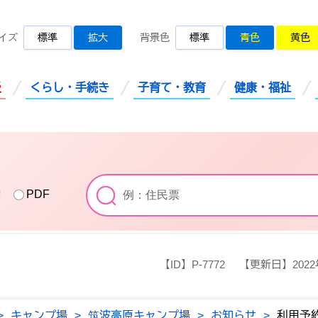
桜川市公式ホームページ
イズ
標準
拡大
背景色
標準
青色
黄色
災
くらし・手続き
子育て・教育
健康・福祉
索
PDF
【ID】
P-7772
【更新日】
202
>
キャンプ場
>
筑波高原キャンプ場
>
お知らせ
>
利用予