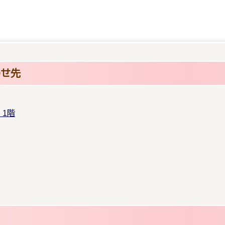
わせ先
1階