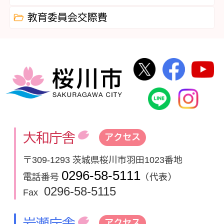
教育委員会交際費
桜川市公式Twi
桜川市
桜川市
桜川市公式
In
大和庁舎
アクセス
〒309-1293 茨城県桜川市羽田1023番地
0296-58-5111
電話番号
（代表）
0296-58-5115
Fax
岩瀬庁舎
アクセス