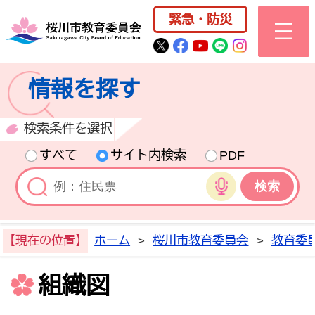
桜川市公式ホー
緊急・防災
桜川市公式Twitter
桜川市公式Facebo
桜川市公式YouT
桜川市公式LI
Instagra
情報を探す
検索条件を選択
すべて
サイト内検索
PDF
音声検索
【現在の位置】
ホーム
>
桜川市教育委員会
>
教育委
組織図