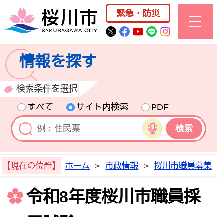
桜川市公式ホー
緊急・防災
桜川市公式Twitter
桜川市公式Facebo
桜川市公式YouT
桜川市公式LI
Instagra
情報を探す
検索条件を選択
すべて
サイト内検索
PDF
音声検索
【現在の位置】
ホーム
>
市政情報
>
桜川市職員募集
令和8年度桜川市職員採