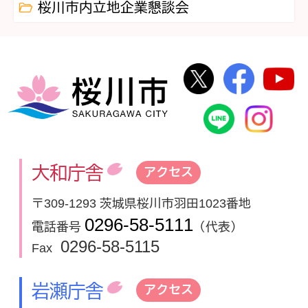
桜川市内立地企業懇談会
桜川市公式Twi
桜川市
桜川市
桜川市公式
In
大和庁舎
アクセス
〒309-1293 茨城県桜川市羽田1023番地
0296-58-5111
電話番号
（代表）
0296-58-5115
Fax
岩瀬庁舎
アクセス