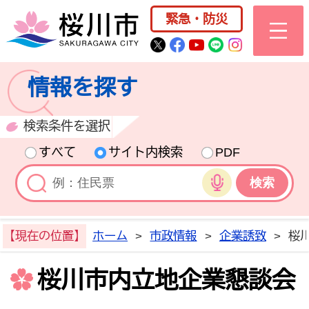
桜川市公式ホー
緊急・防災
桜川市公式Twitter
桜川市公式Facebo
桜川市公式YouT
桜川市公式LI
Instagra
情報を探す
検索条件を選択
すべて
サイト内検索
PDF
音声検索
【現在の位置】
ホーム
>
市政情報
>
企業誘致
>
桜
桜川市内立地企業懇談会