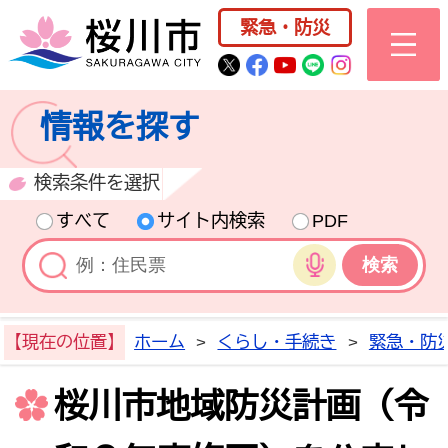
桜川市公式ホー
緊急・防災
桜川市公式Twitter
桜川市公式Facebo
桜川市公式YouT
桜川市公式LI
Instagra
情報を探す
検索条件を選択
すべて
サイト内検索
PDF
音声検索
【現在の位置】
ホーム
>
くらし・手続き
>
緊急・防
桜川市地域防災計画（令