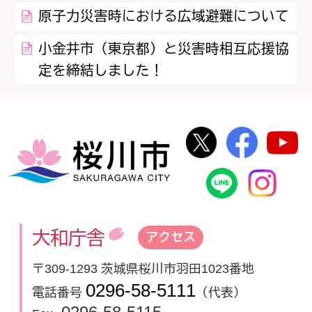
原子力災害時における広域避難について
小金井市（東京都）と災害時相互応援協
定を締結しました！
桜川市公式Twi
桜川市
桜川市
桜川市公式
In
大和庁舎
アクセス
〒309-1293 茨城県桜川市羽田1023番地
0296-58-5111
電話番号
（代表）