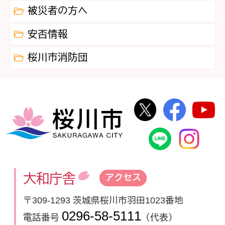
被災者の方へ
安否情報
桜川市消防団
桜川市公式Twi
桜川市
桜川市
桜川市公式
In
大和庁舎
アクセス
〒309-1293 茨城県桜川市羽田1023番地
0296-58-5111
電話番号
（代表）