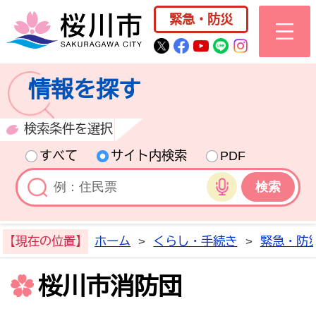
桜川市公式ホー
緊急・防災
桜川市公式Twitter
桜川市公式Facebo
桜川市公式YouT
桜川市公式LI
Instagra
情報を探す
検索条件を選択
すべて
サイト内検索
PDF
音声検索
【現在の位置】
ホーム
>
くらし・手続き
>
緊急・防
桜川市消防団