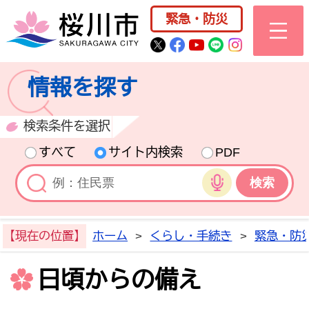
桜川市公式ホー
緊急・防災
桜川市公式Twitter
桜川市公式Facebo
桜川市公式YouT
桜川市公式LI
Instagra
情報を探す
検索条件を選択
すべて
サイト内検索
PDF
音声検索
【現在の位置】
ホーム
>
くらし・手続き
>
緊急・防
日頃からの備え