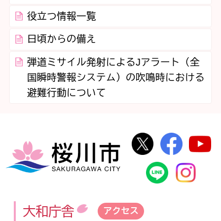
役立つ情報一覧
日頃からの備え
弾道ミサイル発射によるJアラート（全
国瞬時警報システム）の吹鳴時における
避難行動について
桜川市公式Twi
桜川市
桜川市
桜川市公式
In
大和庁舎
アクセス