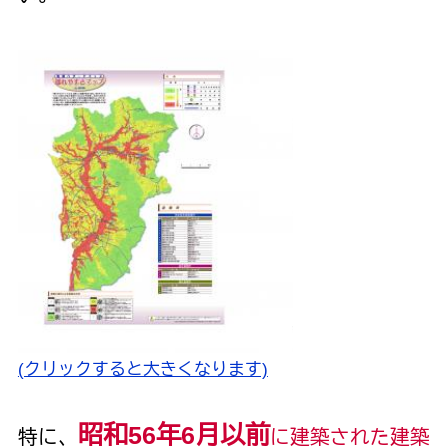
(クリックすると大きくなります)
昭和
56
年
6
月以前
特に、
に建築された建築