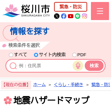
桜川市公式ホー
緊急・防災
桜川市公式Twitter
桜川市公式Facebo
桜川市公式YouT
桜川市公式LI
Instagra
情報を探す
検索条件を選択
すべて
サイト内検索
PDF
音声検索
【現在の位置】
ホーム
>
くらし・手続き
>
緊急・防
地震ハザードマップ