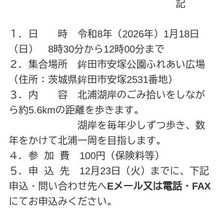
記
１．日 時 令和8年（2026年）1月18日
（日） 8時30分から12時00分まで
２．集合場所 鉾田市安塚公園ふれあい広場
（住所：茨城県鉾田市安塚2531番地）
３．内 容 北浦湖岸のごみ拾いをしなが
ら約5.6kmの距離を歩きます。
湖岸を毎年少しずつ歩き、数
年をかけて北浦一周を目指します。
４．参 加 費 100円（保険料等）
５．申 込 先 12月23日（火）までに、下記
申込・問い合わせ先へ
Eメール又は電話・FAX
にてお申込みください。