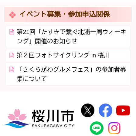
イベント募集・参加申込関係
第21回「たすきで繋ぐ北浦一周ウォーキ
ング」開催のお知らせ
第２回フォトサイクリング in 桜川
「さくらがわグルメフェス」の参加者募
集について
桜川市公式Twi
桜川市
桜川市
桜川市公式
In