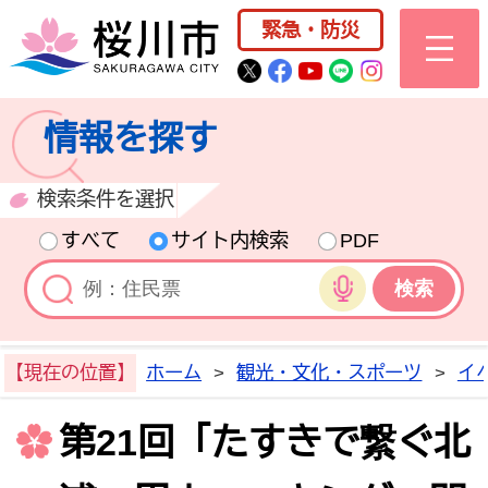
桜川市公式ホー
緊急・防災
桜川市公式Twitter
桜川市公式Facebo
桜川市公式YouT
桜川市公式LI
Instagra
情報を探す
検索条件を選択
すべて
サイト内検索
PDF
音声検索
【現在の位置】
ホーム
>
観光・文化・スポーツ
>
イ
第21回「たすきで繋ぐ北