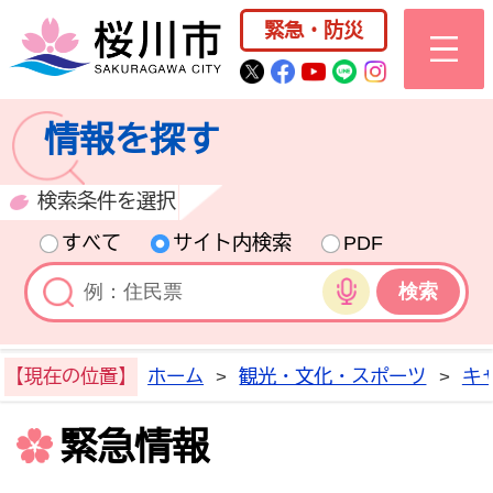
桜川市公式ホー
緊急・防災
桜川市公式Twitter
桜川市公式Facebo
桜川市公式YouT
桜川市公式LI
Instagra
情報を探す
検索条件を選択
すべて
サイト内検索
PDF
音声検索
【現在の位置】
ホーム
>
観光・文化・スポーツ
>
キ
緊急情報